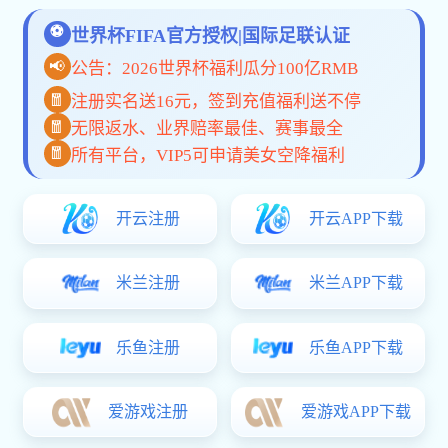
手机App
网页版
塞尔塔正式签约30岁中场阿莱
克斯费巴斯合同至2029年6月
生效
2026-06-13 06:21
32 次阅读
首页
/
体育资讯