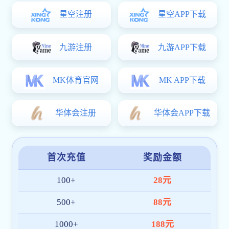
近日，西班牙足球俱乐部塞尔塔正式宣布与30岁中场
球员阿莱克斯·费巴斯签署了一份至2029年6月的新合
同。这一签约不仅为塞尔塔的中场增添了新的力量，
也引发了球迷和媒体的广泛关注。阿莱克斯·费巴斯作
为一名经验丰富的中场球员，其职业生涯的经历和技
术能力都将为球队带来积极影响。本文将从四个方面
详细分析这一签约的重要性，包括费巴斯的个人背景
与职业生涯、他的技术特点与战术适应性、塞尔塔目
前的阵容需求以及此举对球队未来发展的潜在影响。
1、阿莱克斯·费巴斯个人背景