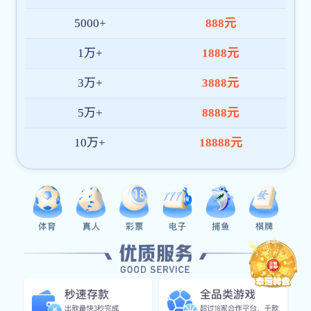
七、未成年人保护
我们不会面向 14 周岁以下用户提供注册服务。如发现未成年人
信息，我们将及时删除。如您是监护人可与我们联系处理。
八、隐私政策的更新
当本政策有重大调整时，我们将通过平台公告、推送等方式提前
告知。
九、联系我们
如有任何隐私相关的问题，请发送邮件至：
support@centrkino.com