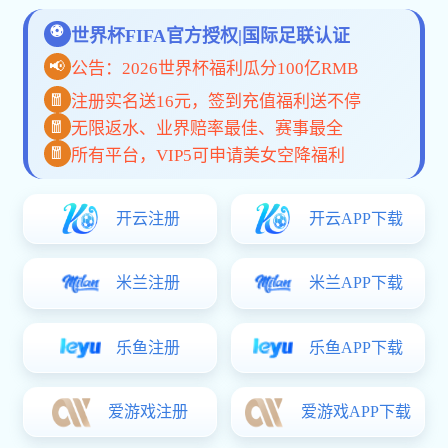
设备信息：操作系统、浏览器、分辨率、唯一标识等
行为记录：包括访问路径、停留时间、偏好设置等
位置信息：在获得授权后采集
三、信息使用目的
收集到的信息将用于：
为您提供定制化内容与互动体验
保障账号和数据安全
进行数据分析与服务优化
在授权基础上提供通知推送服务
四、第三方共享与信息披露
我们承诺不会随意出售用户信息，仅在以下情况下共享：
经您明确授权的合作服务
与第三方技术支持商（如推送、云服务）合作时