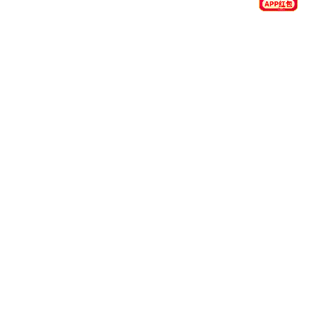
年度数据科技应用奖
2024 年度行业推荐平台
多维度平台运营数据
多角度整合访问、活跃度与交互表现，米乐官方端网站登录
入口-米乐(中国)通过数据还原真实的用户使用路径与平台能
力。
全球访问覆盖
目前已覆盖
180+
国家与地区，亚洲、欧洲及美洲地区
的访问量持续攀升。