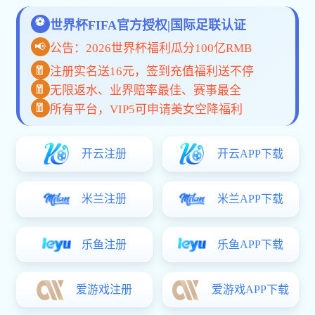
手机App
网页版
颜骏凌国足出战62次成为佩兰
至邵佳一时代的资深球员
2026-05-28 12:21
75 次阅读
首页
/
体育资讯